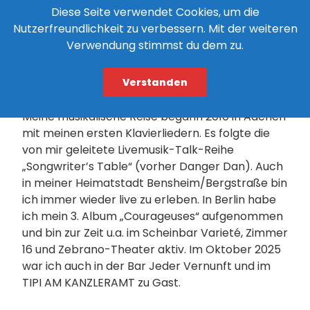
Diese Seite verwendet Cookies, um die
PRESSESTIMMEN
Nutzerfreundlichkeit zu verbessern. Mit der weiteren
Verwendung stimmst du dem zu.
Diese Seite enthält Pressefotos zum Download
und ausgewählte Pressestimmen zu meinen
Konzerten.
Verstanden
Meine musikalische Reise begann 2010 in Aachen
mit meinen ersten Klavierliedern. Es folgte die
von mir geleitete Livemusik-Talk-Reihe
„Songwriter’s Table“ (vorher Danger Dan). Auch
in meiner Heimatstadt Bensheim/Bergstraße bin
ich immer wieder live zu erleben. In Berlin habe
ich mein 3. Album „Courageuses“ aufgenommen
und bin zur Zeit u.a. im Scheinbar Varieté, Zimmer
16 und Zebrano-Theater aktiv. Im Oktober 2025
war ich auch in der Bar Jeder Vernunft und im
TIPI AM KANZLERAMT zu Gast.