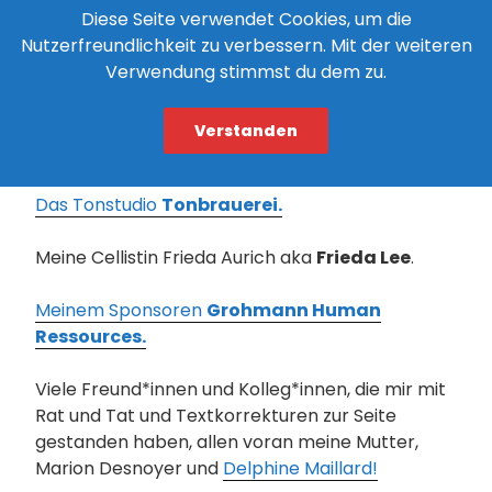
Diese Seite verwendet Cookies, um die
weitere Chansons aus meiner Feder sind drauf
Nutzerfreundlichkeit zu verbessern. Mit der weiteren
zu hören. Ich freue mich unbändig über die
Verwendung stimmst du dem zu.
Veröffentlichung!
Un grand merci an alle Beteiligten, ohne die
Verstanden
dieses Album nicht entstanden wäre:
Das Tonstudio
Tonbrauerei.
Meine Cellistin Frieda Aurich aka
Frieda Lee
.
Meinem Sponsoren
Grohmann Human
Ressources.
Viele Freund*innen und Kolleg*innen, die mir mit
Rat und Tat und Textkorrekturen zur Seite
gestanden haben, allen voran meine Mutter,
Marion Desnoyer und
Delphine Maillard!