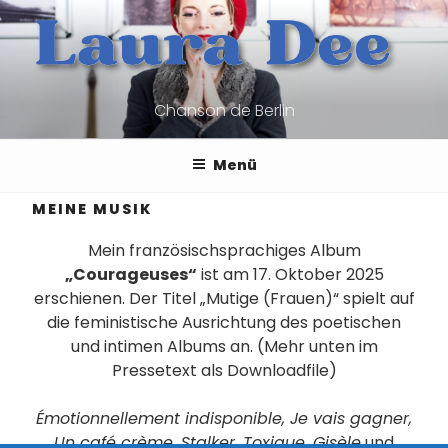
Zum
Inhalt
springen
Chanson de Berlin
Menü
MEINE MUSIK
Mein französischsprachiges Album
„Courageuses“
ist am 17. Oktober 2025
erschienen. Der Titel „Mutige (Frauen)“ spielt auf
die feministische Ausrichtung des poetischen
und intimen Albums an. (Mehr unten im
Pressetext als Downloadfile)
Émotionnellement indisponible, Je vais gagner,
Un café crème, Stalker, Toxique, Gisèle
und